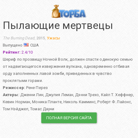
Пылающие мертвецы
The Burning Dead
,
2015
,
Ужасы
Выпущено
США
Рейтинг:
2.4
/
10
Шериф по прозвищу Ночной Волк, должен спасти одинокую семью
от надвигающегося извержения вулкана, одновременно отбивая
орду заполненных лавой зомби, приведенных в чувство
проклятыми горами.
Режиссер:
Рене Перез
Актеры:
Дженни Лин
,
Джулия Леман
,
Дэнни Трехо
,
Кайл Т. Хеффнер
,
Кевин Норман
,
Моника Планте
,
Николь Камминс
,
Роберт Ф. Лайонс
,
Том Нэйджел
,
Томас Дауни
ПОЛНАЯ ВЕРСИЯ САЙТА