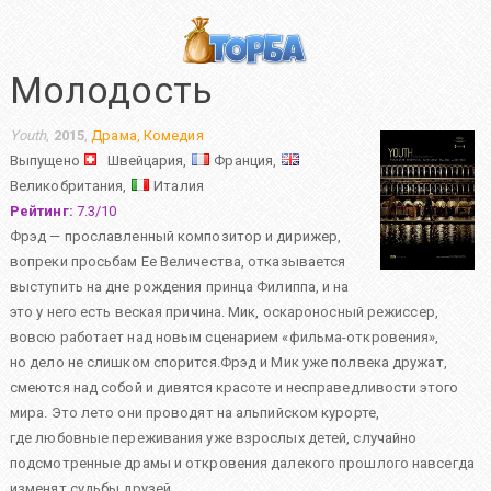
Молодость
Youth
,
2015
,
Драма
,
Комедия
Выпущено
Швейцария,
Франция,
Великобритания,
Италия
Рейтинг:
7.3
/
10
Фрэд — прославленный композитор и дирижер,
вопреки просьбам Ее Величества, отказывается
выступить на дне рождения принца Филиппа, и на
это у него есть веская причина. Мик, оскароносный режиссер,
вовсю работает над новым сценарием «фильма-откровения»,
но дело не слишком спорится.Фрэд и Мик уже полвека дружат,
смеются над собой и дивятся красоте и несправедливости этого
мира. Это лето они проводят на альпийском курорте,
где любовные переживания уже взрослых детей, случайно
подсмотренные драмы и откровения далекого прошлого навсегда
изменят судьбы друзей.