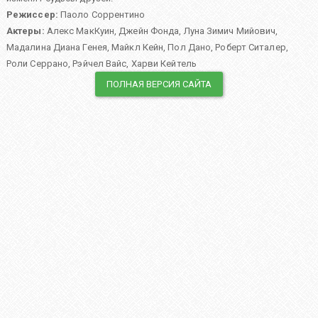
Режиссер:
Паоло Соррентино
Актеры:
Алекс МакКуин
,
Джейн Фонда
,
Луна Зимич Мийович
,
Мадалина Диана Генея
,
Майкл Кейн
,
Пол Дано
,
Роберт Ситалер
,
Роли Серрано
,
Рэйчел Вайс
,
Харви Кейтель
ПОЛНАЯ ВЕРСИЯ САЙТА