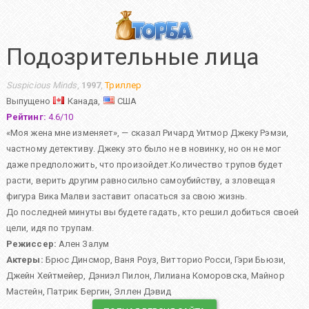
Подозрительные лица
Suspicious Minds
,
1997
,
Триллер
Выпущено
Канада,
США
Рейтинг:
4.6
/
10
«Моя жена мне изменяет», — сказал Ричард Уитмор Джеку Рэмзи,
частному детективу. Джеку это было не в новинку, но он не мог
даже предположить, что произойдет.Количество трупов будет
расти, верить другим равносильно самоубийству, а зловещая
фигура Вика Малви заставит опасаться за свою жизнь.
До последней минуты вы будете гадать, кто решил добиться своей
цели, идя по трупам.
Режиссер:
Ален Залум
Актеры:
Брюс Динсмор
,
Ваня Роуз
,
Витторио Росси
,
Гэри Бьюзи
,
Джейн Хейтмейер
,
Дэниэл Пилон
,
Лилиана Коморовска
,
Майнор
Мастейн
,
Патрик Бергин
,
Эллен Дэвид