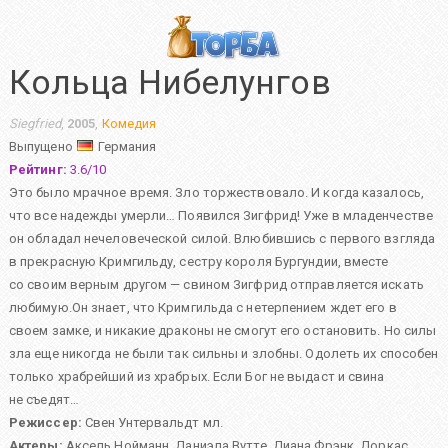
Кольца Нибелунгов
Siegfried
,
2005
,
Комедия
Выпущено
Германия
Рейтинг:
3.6
/
10
Это было мрачное время. Зло торжествовало. И когда казалось,
что все надежды умерли… Появился Зигфрид! Уже в младенчестве
он обладал нечеловеческой силой. Влюбившись с первого взгляда
в прекрасную Кримгильду, сестру короля Бургундии, вместе
со своим верным другом — свином Зигфрид отправляется искать
любимую.Он знает, что Кримгильда с нетерпением ждет его в
своем замке, и никакие драконы не смогут его остановить. Но силы
зла еще никогда не были так сильны и злобны. Одолеть их способен
только храбрейший из храбрых. Если Бог не выдаст и свина
не съедят…
Режиссер:
Свен Унтервальдт мл.
Актеры:
Аксель Нойманн
,
Даниэла Вутте
,
Диана Фрэнк
,
Доркас