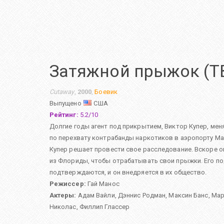
Затяжной прыжок (Т
Cutaway
,
2000
,
Боевик
Выпущено
США
Рейтинг:
5.2
/
10
Долгие годы агент под прикрытием, Виктор Купер, ме
по перехвату контрабанды наркотиков в аэропорту Ма
Купер решает провести свое расследование. Вскоре 
из Флориды, чтобы отрабатывать свои прыжки. Его п
подтверждаются, и он внедряется в их общество.
Режиссер:
Гай Манос
Актеры:
Адам Вайли
,
Дэннис Родман
,
Максин Банс
,
Мар
Николас
,
Филлип Глассер