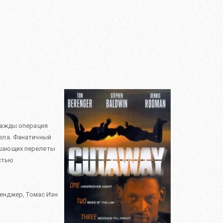
нажды операция
ела. Фанатичный
ршающих перелеты
стью
ренджер
,
Томас Иэн