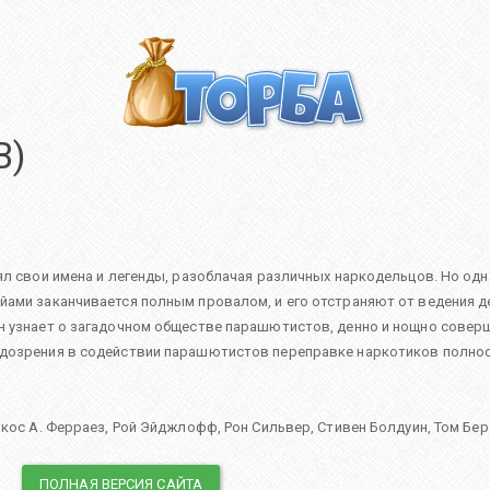
В)
нял свои имена и легенды, разоблачая различных наркодельцов. Но од
йами заканчивается полным провалом, и его отстраняют от ведения д
он узнает о загадочном обществе парашютистов, денно и нощно сове
одозрения в содействии парашютистов переправке наркотиков полно
кос А. Ферраез
,
Рой Эйджлофф
,
Рон Сильвер
,
Стивен Болдуин
,
Том Бе
ПОЛНАЯ ВЕРСИЯ САЙТА