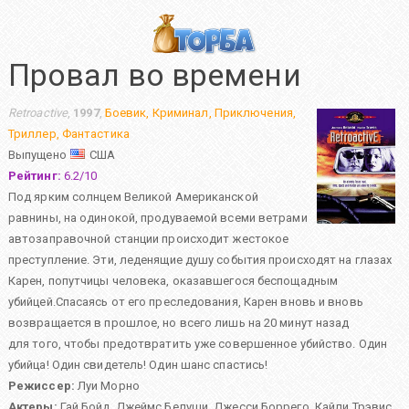
Провал во времени
Retroactive
,
1997
,
Боевик
,
Криминал
,
Приключения
,
Триллер
,
Фантастика
Выпущено
США
Рейтинг:
6.2
/
10
Под ярким солнцем Великой Американской
равнины, на одинокой, продуваемой всеми ветрами
автозаправочной станции происходит жестокое
преступление. Эти, леденящие душу события происходят на глазах
Карен, попутчицы человека, оказавшегося беспощадным
убийцей.Спасаясь от его преследования, Карен вновь и вновь
возвращается в прошлое, но всего лишь на 20 минут назад
для того, чтобы предотвратить уже совершенное убийство. Один
убийца! Один свидетель! Один шанс спастись!
Режиссер:
Луи Морно
Актеры:
Гай Бойд
,
Джеймс Белуши
,
Джесси Боррего
,
Кайли Трэвис
,