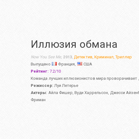
Иллюзия обмана
Now You See Me
,
2013
,
Детектив
,
Криминал
,
Триллер
Выпущено
Франция,
США
Рейтинг:
7.2
/
10
Команда лучших иллюзионистов мира проворачивает де
Режиссер:
Луи Летерье
Актеры:
Айла Фишер
,
Вуди Харрельсон
,
Джесси Айзен
Фриман