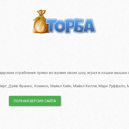
рзкие ограбления прямо во время своих шоу, играя в кошки-мышки с
берг
,
Дэйв Франко
,
Коммон
,
Майкл Кейн
,
Майкл Келли
,
Марк Руффало
,
ПОЛНАЯ ВЕРСИЯ САЙТА