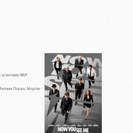
 агентами ФБР.
Мелани Лоран
,
Морган