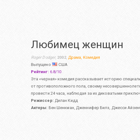
Любимец женщин
Roger Dodger
,
2002
,
Драма
,
Комедия
Выпущено
США
Рейтинг:
6.8
/
10
Эта «черная» комедия рассказывает историю специали
от противоположного пола, своему несовершеннолетн
провести 24 часа, наблюдая за их диковатыми приклю
Режиссер:
Дилан Кидд
Актеры:
Бен Шенкман
,
Дженнифер Билз
,
Джесси Айзен