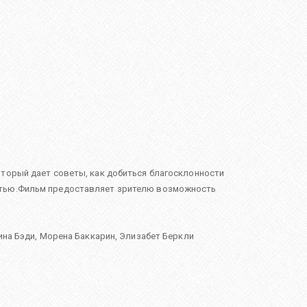
оторый дает советы, как добиться благосклонности
остью.Фильм предоставляет зрителю возможность
ина Бэди
,
Морена Баккарин
,
Элизабет Беркли