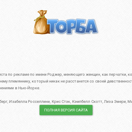
ста по рекламе по имени Роджер, меняющего женщин, как перчатки, к
ему племяннику, который никак не расстанется со своей девственн
чениями в Нью-Йорке.
берг
,
Изабелла Росселлини
,
Крис Стэк
,
Кэмпбелл Скотт
,
Лиза Эмери
,
М
ПОЛНАЯ ВЕРСИЯ САЙТА