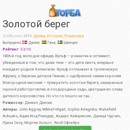
Золотой берег
Guldkysten
,
2015
,
Драма
,
История
,
Романтика
Выпущено
Дания,
Гана,
Швеция
Рейтинг:
5.3
/
10
1836-й год, молодой офицер Вульф — романтик и оптимист,
убежденный в том, что даже тени — это дети света, впервые
покидает родной Копенгаген. Вульф отплывает в тропическую
Африку, к берегам датской Гвинеи, с одобренной самим королем
благородной миссией — превратить золотые берега, замаранные
гнусной работорговлей, в плодородные сады, цветущие во славу
датского королевства. Но что-то пошло не так…
Режиссер:
Дэниэл Денсик
Актеры:
John Aggrey
,
Mikkel Hilgart
,
Sophia Adegnika
,
Wakefield
Ackuaku
,
Адам Илд Роведер
,
Андерс Хейнриксен
,
Даница Чурчич
,
Луиза Скоу
,
Мортен Хольст
,
Якоб Офтебро