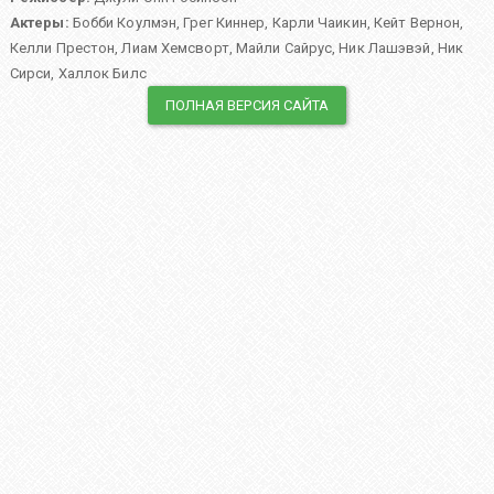
Актеры:
Бобби Коулмэн
,
Грег Киннер
,
Карли Чаикин
,
Кейт Вернон
,
Келли Престон
,
Лиам Хемсворт
,
Майли Сайрус
,
Ник Лашэвэй
,
Ник
Сирси
,
Халлок Билс
ПОЛНАЯ ВЕРСИЯ САЙТА