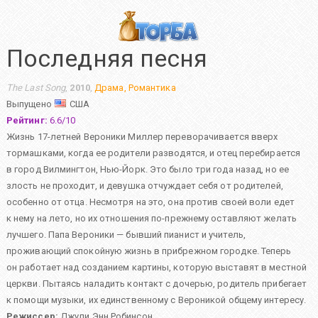
Последняя песня
The Last Song
,
2010
,
Драма
,
Романтика
Выпущено
США
Рейтинг:
6.6
/
10
Жизнь 17-летней Вероники Миллер переворачивается вверх
тормашками, когда ее родители разводятся, и отец перебирается
в город Вилмингтон, Нью-Йорк. Это было три года назад, но ее
злость не проходит, и девушка отчуждает себя от родителей,
особенно от отца. Несмотря на это, она против своей воли едет
к нему на лето, но их отношения по-прежнему оставляют желать
лучшего. Папа Вероники — бывший пианист и учитель,
проживающий спокойную жизнь в прибрежном городке. Теперь
он работает над созданием картины, которую выставят в местной
церкви. Пытаясь наладить контакт с дочерью, родитель прибегает
к помощи музыки, их единственному с Вероникой общему интересу.
Режиссер:
Джули Энн Робинсон