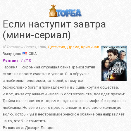
Если наступит завтра
(мини-сериал)
If Tomorrow Comes
,
1986
,
Детектив
,
Драма
,
Криминал
Выпущено
США
Рейтинг:
7.7
/
10
Героиня — скромная служащая банка Трэйси Уитни
стоит на пороге счастья и успеха. Она обручена
с любимым человеком, который, к тому же,
баснословно богат и принадлежит к высшим кругам общества.
И вот, из-за страшных и нелепых обстоятельств, все идет прахом:
Трэйси оказывается в тюрьме, подставленная мафией и преданная
любимым. Но её не так-то просто сломить: всю свою железную
волю, острый ум и неотразимое женское обаяние она направляет
на то, чтобы отомстить.
Режиссер:
Джерри Лондон