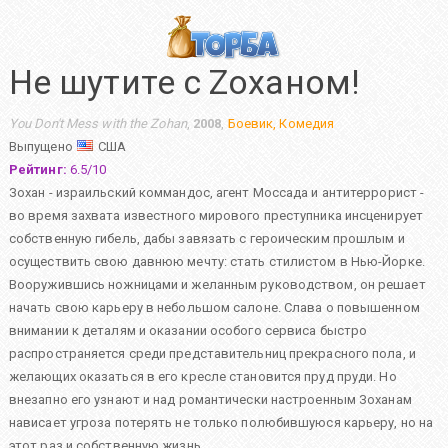
Не шутите с Zоханом!
You Don't Mess with the Zohan
,
2008
,
Боевик
,
Комедия
Выпущено
США
Рейтинг:
6.5
/
10
Зохан - израильский коммандос, агент Моссада и антитеррорист -
во время захвата известного мирового преступника инсценирует
собственную гибель, дабы завязать с героическим прошлым и
осуществить свою давнюю мечту: стать стилистом в Нью-Йорке.
Вооружившись ножницами и желанным руководством, он решает
начать свою карьеру в небольшом салоне. Слава о повышенном
внимании к деталям и оказании особого сервиса быстро
распространяется среди представительниц прекрасного пола, и
желающих оказаться в его кресле становится пруд пруди. Но
внезапно его узнают и над романтически настроенным Зоханам
нависает угроза потерять не только полюбившуюся карьеру, но на
этот раз и собственную жизнь.