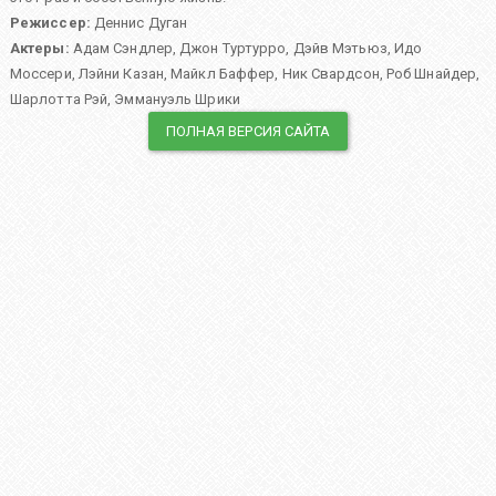
Режиссер:
Деннис Дуган
Актеры:
Адам Сэндлер
,
Джон Туртурро
,
Дэйв Мэтьюз
,
Идо
Моссери
,
Лэйни Казан
,
Майкл Баффер
,
Ник Свардсон
,
Роб Шнайдер
,
Шарлотта Рэй
,
Эммануэль Шрики
ПОЛНАЯ ВЕРСИЯ САЙТА