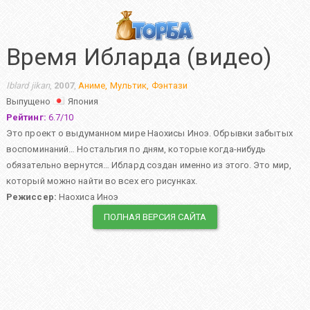
Время Ибларда (видео)
Iblard jikan
,
2007
,
Аниме
,
Мультик
,
Фэнтази
Выпущено
Япония
Рейтинг:
6.7
/
10
Это проект о выдуманном мире Наохисы Иноэ. Обрывки забытых
воспоминаний… Ностальгия по дням, которые когда-нибудь
обязательно вернутся… Иблард создан именно из этого. Это мир,
который можно найти во всех его рисунках.
Режиссер:
Наохиса Иноэ
ПОЛНАЯ ВЕРСИЯ САЙТА