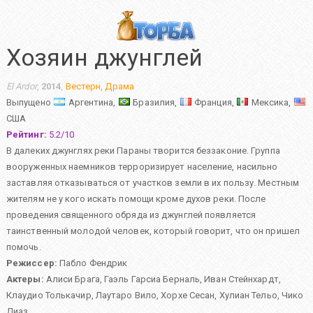
Хозяин джунглей
El Ardor
,
2014
,
Вестерн
,
Драма
Выпущено
Аргентина,
Бразилия,
Франция,
Мексика,
США
Рейтинг:
5.2
/
10
В далеких джунглях реки Параны творится беззаконие. Группа
вооруженных наемников терроризирует население, насильно
заставляя отказываться от участков земли в их пользу. Местным
жителям не у кого искать помощи кроме духов реки. После
проведения священного обряда из джунглей появляется
таинственный молодой человек, который говорит, что он пришел
помочь.
Режиссер:
Пабло Фендрик
Актеры:
Алиси Брага
,
Гаэль Гарсиа Берналь
,
Иван Стейнхардт
,
Клаудио Толькачир
,
Лаутаро Вило
,
Хорхе Сесан
,
Хулиан Тельо
,
Чико
Диаз