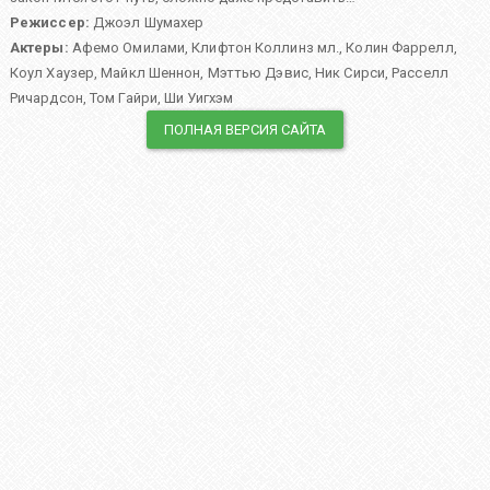
Режиссер:
Джоэл Шумахер
Актеры:
Афемо Омилами
,
Клифтон Коллинз мл.
,
Колин Фаррелл
,
Коул Хаузер
,
Майкл Шеннон
,
Мэттью Дэвис
,
Ник Сирси
,
Расселл
Ричардсон
,
Том Гайри
,
Ши Уигхэм
ПОЛНАЯ ВЕРСИЯ САЙТА