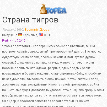
Страна тигров
Tigerland
,
2000
,
Военный
,
Драма
Выпущено
Германия,
США
Рейтинг:
7.2
/
10
Чтобы подготовить новобранцев к войне во Вьетнаме, в США
построен самый совершенный тренировочный центр. Это место,
существующее по своим, особым законам, пользуется дурной
славой. Большинство попавших туда, жалеют о том, что они
вообще родились.Это адская фабрика, где молодых ребят
превращают в боевые машины, хладнокровных убийц, способных
не задумываясь выполнить любой приказ. У этой системы свои,
жесткие методы воздействия.И после такой тренировки, война
во Вьетнаме будет доставлять удовольствие. Однако среди массы
новобранцев находится тот, кто пытается оставаться человеком.
Он лидер, и способен повести за собой остальных, но чем
закончится этот путь, сложно даже представить…