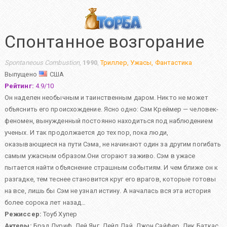
Спонтанное возгорание
Spontaneous Combustion
,
1990
,
Триллер
,
Ужасы
,
Фантастика
Выпущено
США
Рейтинг:
4.9
/
10
Он наделен необычным и таинственным даром. Никто не может
объяснить его происхождение. Ясно одно: Сэм Креймер — человек-
феномен, вынужденный постоянно находиться под наблюдением
ученых. И так продолжается до тех пор, пока люди,
оказывающиеся на пути Сэма, не начинают один за другим погибать
самым ужасным образом.Они сгорают заживо. Сэм в ужасе
пытается найти объяснение страшным событиям. И чем ближе он к
разгадке, тем теснее становится круг его врагов, которые готовы
на все, лишь бы Сэм не узнал истину. А началась вся эта история
более сорока лет назад…
Режиссер:
Тоуб Хупер
Актеры:
Брэд Дуриф
,
Дей Янг
,
Дейл Дай
,
Джон Сайфер
,
Дик Баткас
,