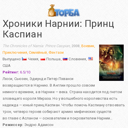
Хроники Нарнии: Принц
Каспиан
The Chronicles of Narnia: Prince Caspian
,
2008
,
Боевик
,
Приключения
,
Семейный
,
Фэнтази
Выпущено
Чехия,
Польша,
Словения,
США
Рейтинг:
6.5
/
10
Люси, Сьюзен, Эдмунд и Питер Пэванси
возвращаются в Нарнию. В Англии прошло совсем
немного времени, а в Нарнии — века. Страна находится под гнетом
зловещего короля Мираза. Но у волшебного королевства есть
надежда — юный принц Каспиан. Чтобы помочь Каспиану отвоевать
трон, четверо героев собирают армию мифических существ
во главе с Асланом — основателем и покровителем Нарнии…
Режиссер:
Эндрю Адамсон