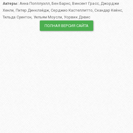
Актеры:
Анна Попплуэлл
,
Бен Барнс
,
Винсент Грасс
,
Джорджи
Хенли
,
Питер Динклэйдж
,
Серджио Кастеллитто
,
Скандар Кейнс
,
Тильда Суинтон
,
Уильям Моусли
,
Уорвик Дэвис
ПОЛНАЯ ВЕРСИЯ САЙТА