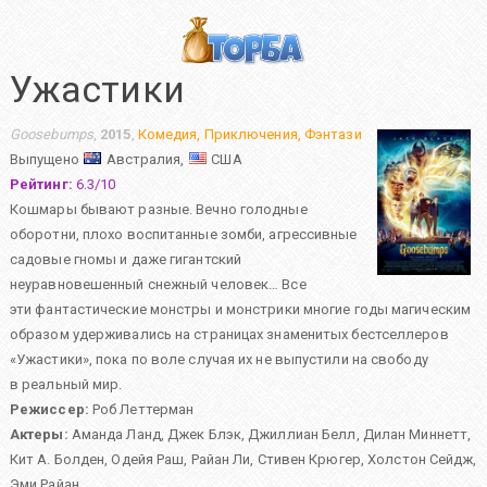
Ужастики
Goosebumps
,
2015
,
Комедия
,
Приключения
,
Фэнтази
Выпущено
Австралия,
США
Рейтинг:
6.3
/
10
Кошмары бывают разные. Вечно голодные
оборотни, плохо воспитанные зомби, агрессивные
садовые гномы и даже гигантский
неуравновешенный снежный человек… Все
эти фантастические монстры и монстрики многие годы магическим
образом удерживались на страницах знаменитых бестселлеров
«Ужастики», пока по воле случая их не выпустили на свободу
в реальный мир.
Режиссер:
Роб Леттерман
Актеры:
Аманда Ланд
,
Джек Блэк
,
Джиллиан Белл
,
Дилан Миннетт
,
Кит А. Болден
,
Одейя Раш
,
Райан Ли
,
Стивен Крюгер
,
Холстон Сейдж
,
Эми Райан