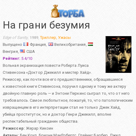
На грани безумия
Edge of Sanity
,
1989
,
Триллер
,
Ужасы
Выпущено
Франция,
Великобритания,
Венгрия,
США
Рейтинг:
5.4
/
10
Вольная экранизация повести Роберта Луиса
Стивенсона «Доктор Джекилл и мистер Хайд».
Режиссер, как почти все его предшественники, обращавшиеся
к известной книге Стивенсона, поручил одному и тому же актеру
двойную главную роль — и Энтони Перкинс сыграл то, что от него
требовалось. Самое любопытное, пожалуй, то, что патологическим
извращенцем в его интерпретации стал не только Джек Хайд,
убийца проституток, но и доктор Генри Джекилл, вполне
респектабельный гражданин общества.
Режиссер:
Жерар Кикоин
Актеры:
Бен Коул
,
Бриони МакРобертс
,
Глайнис Барбер
,
Джил