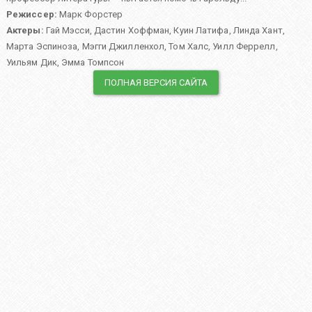
Режиссер:
Марк Форстер
Актеры:
Гай Мэсси
,
Дастин Хоффман
,
Куин Латифа
,
Линда Хант
,
Марта Эспиноза
,
Мэгги Джилленхол
,
Том Халс
,
Уилл Феррелл
,
Уильям Дик
,
Эмма Томпсон
ПОЛНАЯ ВЕРСИЯ САЙТА