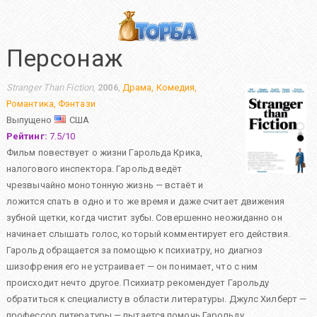
Персонаж
Stranger Than Fiction
,
2006
,
Драма
,
Комедия
,
Романтика
,
Фэнтази
Выпущено
США
Рейтинг:
7.5
/
10
Фильм повествует о жизни Гарольда Крика,
налогового инспектора. Гарольд ведёт
чрезвычайно монотонную жизнь — встаёт и
ложится спать в одно и то же время и даже считает движения
зубной щетки, когда чистит зубы. Совершенно неожиданно он
начинает слышать голос, который комментирует его действия.
Гарольд обращается за помощью к психиатру, но диагноз
шизофрения его не устраивает — он понимает, что с ним
происходит нечто другое. Психиатр рекомендует Гарольду
обратиться к специалисту в области литературы. Джулс Хилберт —
профессор литературы — пытается помочь Гарольду...