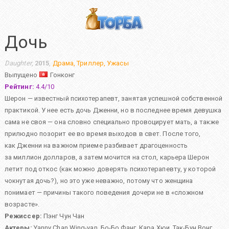
Дочь
Daughter
,
2015
,
Драма
,
Триллер
,
Ужасы
Выпущено
Гонконг
Рейтинг:
4.4
/
10
Шерон — известный психотерапевт, занятая успешной собственной
практикой. У нее есть дочь Дженни, но в последнее время девушка
сама не своя — она словно специально провоцирует мать, а также
прилюдно позорит ее во время выходов в свет. После того,
как Дженни на важном приеме разбивает драгоценность
за миллион долларов, а затем мочится на стол, карьера Шерон
летит под откос (как можно доверять психотерапевту, у которой
чокнутая дочь?), но это уже неважно, потому что женщина
понимает — причины такого поведения дочери не в «сложном
возрасте».
Режиссер:
Пэнг Чун Чан
Актеры:
Yanny Chan Wing-yan
,
Бо-Бо Фанг
,
Кара Хюи
,
Так-Бун Вонг