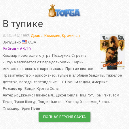
В тупике
Gridlock'd
,
1997
,
Драма
,
Комедия
,
Криминал
Выпущено
США
Рейтинг:
6.9
/
10
Кошмар новогоднего утра. Подружка Стретча
и Спуна загибается от передозировки. Парни
мечтают завязать с наркотиками. Против них все:
Правительство, наркобизнес, тупые и злобные бандиты, тяжелое
детство, погода, телевидение….. С Новым годом, Америка!
Режиссер:
Вонди Куртис-Холл
Актеры:
Джеймс Пикенс мл.
,
Джон Сейлз
,
Тим Рот
,
Том Райт
,
Том
Таулз
,
Тупак Шакур
,
Тэнди Ньютон
,
Ховард Хессеман
,
Чарльз
Флайшер
,
Эрик Пэйн
ПОЛНАЯ ВЕРСИЯ САЙТА