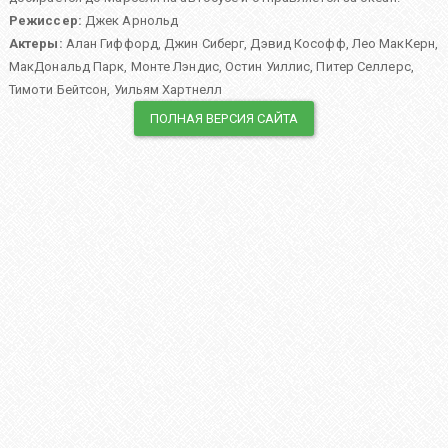
Режиссер:
Джек Арнольд
Актеры:
Алан Гиффорд
,
Джин Сиберг
,
Дэвид Кософф
,
Лео МакКерн
,
МакДональд Парк
,
Монте Лэндис
,
Остин Уиллис
,
Питер Селлерс
,
Тимоти Бейтсон
,
Уильям Хартнелл
ПОЛНАЯ ВЕРСИЯ САЙТА