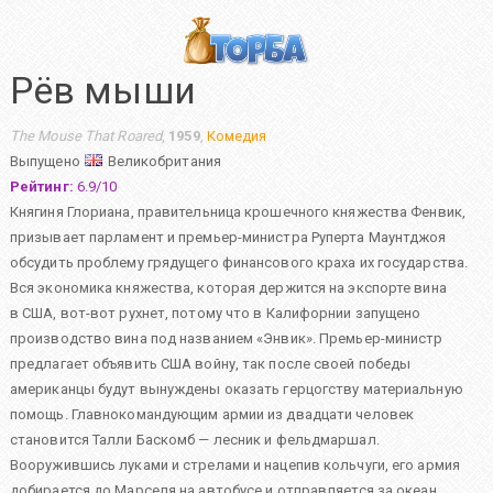
Рёв мыши
The Mouse That Roared
,
1959
,
Комедия
Выпущено
Великобритания
Рейтинг:
6.9
/
10
Княгиня Глориана, правительница крошечного княжества Фенвик,
призывает парламент и премьер-министра Руперта Маунтджоя
обсудить проблему грядущего финансового краха их государства.
Вся экономика княжества, которая держится на экспорте вина
в США, вот-вот рухнет, потому что в Калифорнии запущено
производство вина под названием «Энвик». Премьер-министр
предлагает объявить США войну, так после своей победы
американцы будут вынуждены оказать герцогству материальную
помощь. Главнокомандующим армии из двадцати человек
становится Талли Баскомб — лесник и фельдмаршал.
Вооружившись луками и стрелами и нацепив кольчуги, его армия
добирается до Марселя на автобусе и отправляется за океан.