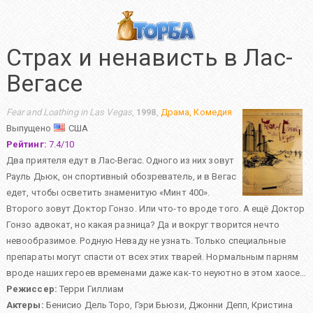
Страх и ненависть в Лас-
Вегасе
Fear and Loathing in Las Vegas
,
1998
,
Драма
,
Комедия
Выпущено
США
Рейтинг:
7.4
/
10
Два приятеля едут в Лас-Вегас. Одного из них зовут
Рауль Дьюк, он спортивный обозреватель, и в Вегас
едет, чтобы осветить знаменитую «Минт 400».
Второго зовут Доктор Гонзо. Или что-то вроде того. А ещё Доктор
Гонзо адвокат, но какая разница? Да и вокруг творится нечто
невообразимое. Родную Неваду не узнать. Только специальные
препараты могут спасти от всех этих тварей. Нормальным парням
вроде наших героев временами даже как-то неуютно в этом хаосе…
Режиссер:
Терри Гиллиам
Актеры:
Бенисио Дель Торо
,
Гэри Бьюзи
,
Джонни Депп
,
Кристина