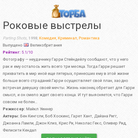
Роковые выстрелы
Parting Shots
,
1998
,
Комедия
,
Криминал
,
Романтика
Выпущено
Великобритания
Рейтинг:
5.1
/
10
Фотографу — неудачнику Гарри Стейндейлу сообщают, что у него
рак и ему осталось жить всего три месяца. Тогда Гарри решает
прихватить в мир иной еще пятерых, принесших ему в этой жизни
больше всего страданий.Гарри осуществляет свой план, заодно
встречая девушку своей мечты. Жизнь наконец обретает для Гарри
смысл, и он смело ждет своего конца. И тут выясняется, что Гарри
совсем не болен…
Режиссер:
Майкл Уиннер
Актеры:
Бен Кингсли
,
Боб Хоскинс
,
Гарет Хант
,
Дайана Ригг
,
Джоанна Ламли
,
Джон Клиз
,
Крис Ри
,
Николас Гекс
,
Оливер Рид
,
Фелисити Кендал