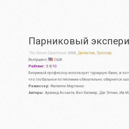
Парниковый экспер
The Steam Experiment
,
2008
,
Детектив
,
Триллер
Выпущено
США
Рейтинг:
3.9
/
10
Безумный профессор использует турецкую баню, в кот
что глобальное потепление обязательно обернется ха
Режиссер:
Филиппе Мартинес
Актеры:
Арманд Ассанте
,
Вэл Килмер
,
Даг Элчин
,
Ив М