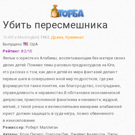
Убить пересмешника
To Kill a Mockingbird
,
1962
,
Драма
,
Криминал
Выпущено
США
Рейтинг:
8.2
/
10
Фильм о юристе из Алабамы, воспитывающем без матери своих
двоих детей. Помимо темы расовых предрассудков на Юге,
это рассказ о том, как двое детей из мира фантазий делают
первые шаги в совершенно иной мир подростков, где уже
формируются такие понятия, как благородство, сострадание,
справедливость и неравенство.В обстановке экономической
депрессии, преисполненной фанатизма и ненависти, мудрый,
мягкий, с тихой речью и великолепными манерами алабамский
юрист должен защищать в суде негра, ложно обвиненного
в изнасиловании.
Режиссер:
Роберт Маллиган
Актеры:
Брок Питерс
,
Грегори Пек
,
Джеймс Андерсон
,
Джон