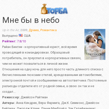
Мне бы в небо
Up in the Air
,
2009
,
Драма
,
Романтика
Выпущено
США
Рейтинг:
7.8
/
10
Райан Бингэм - корпоративный юрист, всё время
проводящий в командировках. Образцовый
потребитель, он преуспел в корпоративных связях,
чем не может похвалиться в личной жизни.
Отношения на одну ночь для него просто часть длинного списка с
бесчисленными люксами отелей, арендованными автомобилями,
электронной почтой и сообщениями на автоответчике. Постоянные
разъезды отдалили его от родной семьи, а свою он так и не
создал...
Режиссер:
Джейсон Райтман
Актеры:
Анна Кендрик
,
Вера Фармига
,
Дж.К. Симмонс
,
Джейсон
Бейтман
,
Джордж Клуни
,
Дэнни МакБрайд
,
Зак Галифианакис
,