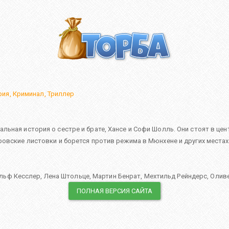
рия
,
Криминал
,
Триллер
ьная история о сестре и брате, Хансе и Софи Шолль. Они стоят в це
овские листовки и борется против режима в Мюнхене и других местах.
льф Кесслер
,
Лена Штольце
,
Мартин Бенрат
,
Мехтильд Рейндерс
,
Оливе
ПОЛНАЯ ВЕРСИЯ САЙТА