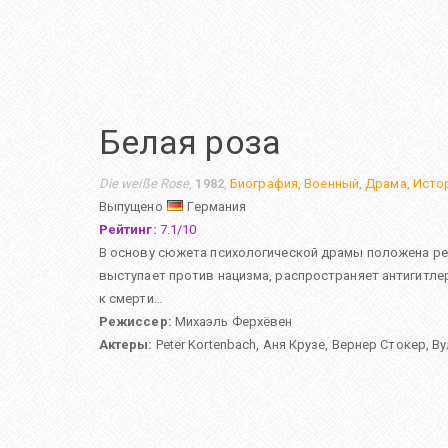
Белая роза
Die weiße Rose
,
1982
,
Биография
,
Военный
,
Драма
,
Исто
Выпущено
Германия
Рейтинг:
7.1
/
10
В основу сюжета психологической драмы положена реал
выступает против нацизма, распространяет антигитлер
к смерти…
Режиссер:
Михаэль Ферхёвен
Актеры:
Peter Kortenbach
,
Аня Крузе
,
Вернер Стокер
,
Ву