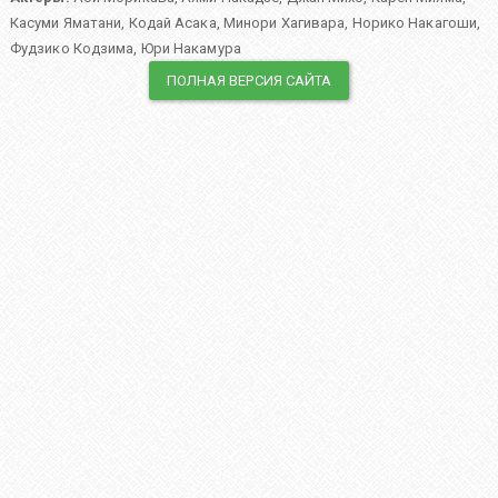
Касуми Яматани
,
Кодай Асака
,
Минори Хагивара
,
Норико Накагоши
,
Фудзико Кодзима
,
Юри Накамура
ПОЛНАЯ ВЕРСИЯ САЙТА