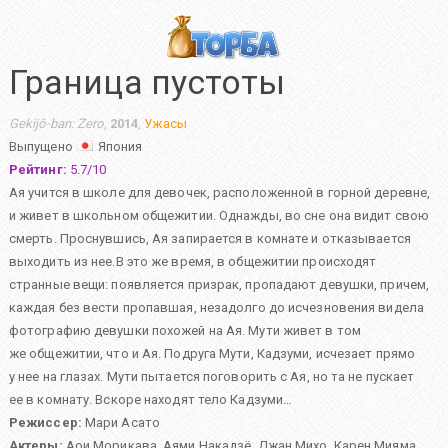
Граница пустоты
Gekijô-ban: Zero
,
2014
,
Ужасы
Выпущено
Япония
Рейтинг:
5.7
/
10
Aя учится в школе для девочек, расположенной в горной деревне,
и живет в школьном общежитии. Однажды, во сне она видит свою
смерть. Проснувшись, Ая запирается в комнате и отказывается
выходить из нее.В это же время, в общежитии происходят
странные вещи: появляется призрак, пропадают девушки, причем,
каждая без вести пропавшая, незадолго до исчезновения видела
фотографию девушки похожей на Ая. Мути живет в том
же общежитии, что и Ая. Подруга Мути, Кадзуми, исчезает прямо
у нее на глазах. Мути пытается поговорить с Ая, но та не пускает
ее в комнату. Вскоре находят тело Кадзуми…
Режиссер:
Мари Асато
Актеры:
Аои Морикава
,
Аями Накадзё
,
Джан Михо
,
Карен Мияма
,